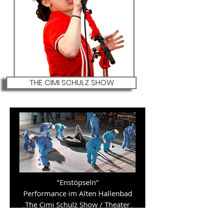
THE CIMI SCHULZ SHOW
"Enstöpseln"
Performance im Alten Hallenbad
The Cimi Schulz Show / Theater
Malaria