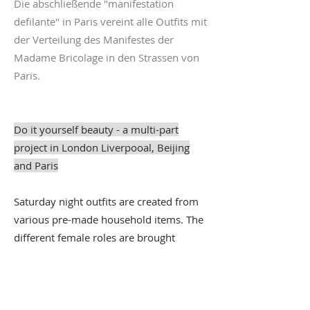
Die abschließende "manifestation
defilante" in Paris vereint alle Outfits mit
der Verteilung des Manifestes der
Madame Bricolage in den Strassen von
Paris.
Do it yourself beauty - a multi-part
project in London Liverpooal, Beijing
and Paris
Saturday night outfits are created from
various pre-made household items. The
different female roles are brought
together and questioned in a manual act
with a "do it yourself message".
The "Made In China" project goes one
step further in which Madame Bricolage